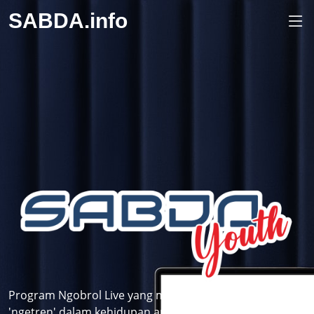
SABDA.info
Program Ngobrol Live yang membahas topik-topik
'ngetren' dalam kehidupan anak muda dilihat dari sudut