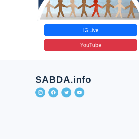
IG Live
YouTube
SABDA.info