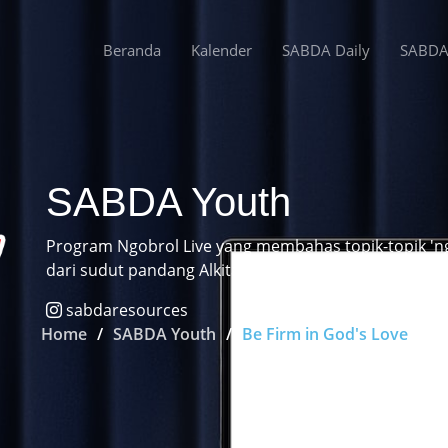
Beranda
Kalender
SABDA Daily
SABD
SABDA Youth
Program Ngobrol Live yang membahas topik-topik 'n
dari sudut pandang Alkitab.
sabdaresources
Home
SABDA Youth
Be Firm in God's Love