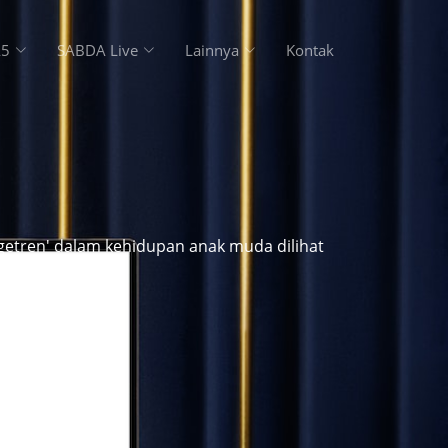
A5
SABDA Live
Lainnya
Kontak
getren' dalam kehidupan anak muda dilihat