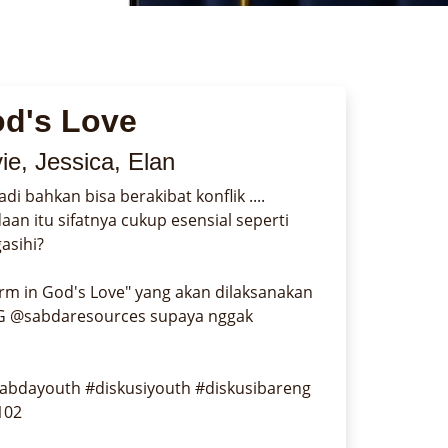
od's Love
e, Jessica, Elan
bahkan bisa berakibat konflik .... 
n itu sifatnya cukup esensial seperti 
sihi?

rm in God's Love" yang akan dilaksanakan 
 IG @sabdaresources supaya nggak 
bdayouth #diskusiyouth #diskusibareng 
102