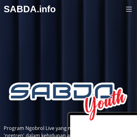
SABDA.info
Program Ngobrol Live yang membahas topik-topik
'ngetren' dalam kehidupan anak muda dilihat dari sudut