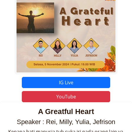
IG Live
YouTube
A Greatful Heart
Speaker : Rei, Milly, Yulia, Jefrison
Kenapa hati manusia tuh suka iri pada orang lain ya 