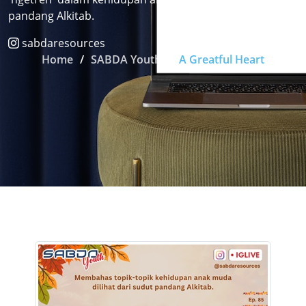
pandang Alkitab.
sabdaresources
Home
SABDA Youth
A Greatful Heart