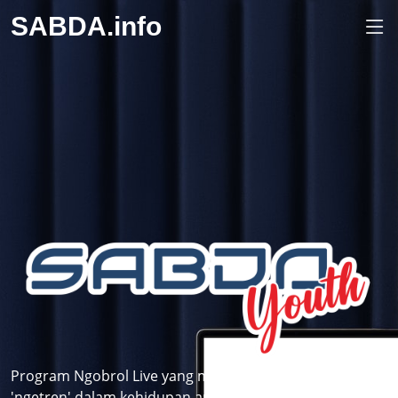
SABDA.info
Program Ngobrol Live yang membahas topik-topik
'ngetren' dalam kehidupan anak muda dilihat dari sudut