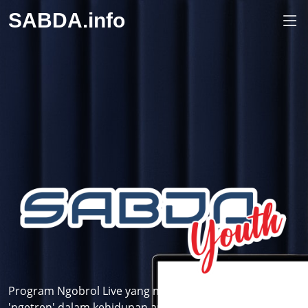
SABDA.info
Program Ngobrol Live yang membahas topik-topik
'ngetren' dalam kehidupan anak muda dilihat dari sudut