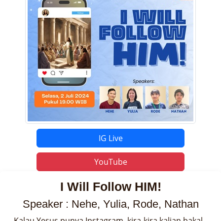
IG Live
YouTube
I Will Follow HIM!
Speaker : Nehe, Yulia, Rode, Nathan
Kalau Yesus punya Instagram, kira-kira kalian bakal 