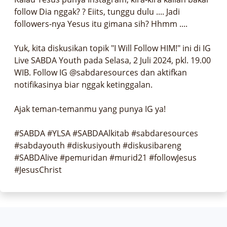
follow Dia nggak? ? Eiits, tunggu dulu .... Jadi 
followers-nya Yesus itu gimana sih? Hhmm ....

Yuk, kita diskusikan topik "I Will Follow HIM!" ini di IG 
Live SABDA Youth pada Selasa, 2 Juli 2024, pkl. 19.00 
WIB. Follow IG @sabdaresources dan aktifkan 
notifikasinya biar nggak ketinggalan.

Ajak teman-temanmu yang punya IG ya!

#SABDA #YLSA #SABDAAlkitab #sabdaresources 
#sabdayouth #diskusiyouth #diskusibareng 
#SABDAlive #pemuridan #murid21 #followJesus 
#JesusChrist