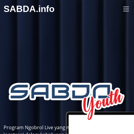
SABDA.info
Program Ngobrol Live yang membahas topik-topik