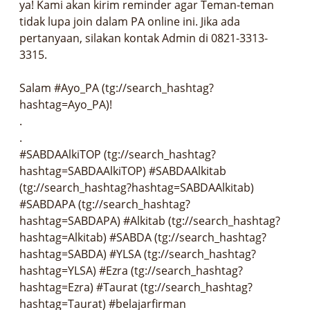
ya! Kami akan kirim reminder agar Teman-teman 
tidak lupa join dalam PA online ini. Jika ada 
pertanyaan, silakan kontak Admin di 0821-3313-
3315.  

Salam #Ayo_PA (tg://search_hashtag?
hashtag=Ayo_PA)!  

.            

.        

#SABDAAlkiTOP (tg://search_hashtag?
hashtag=SABDAAlkiTOP) #SABDAAlkitab 
(tg://search_hashtag?hashtag=SABDAAlkitab) 
#SABDAPA (tg://search_hashtag?
hashtag=SABDAPA) #Alkitab (tg://search_hashtag?
hashtag=Alkitab) #SABDA (tg://search_hashtag?
hashtag=SABDA) #YLSA (tg://search_hashtag?
hashtag=YLSA) #Ezra (tg://search_hashtag?
hashtag=Ezra) #Taurat (tg://search_hashtag?
hashtag=Taurat) #belajarfirman 