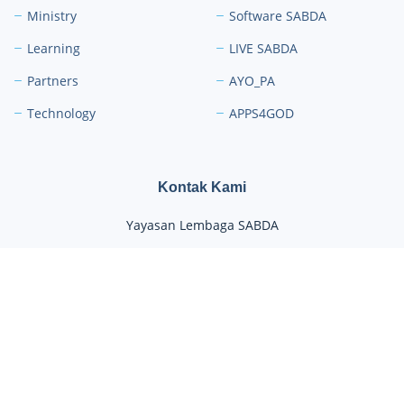
Ministry
Software SABDA
Learning
LIVE SABDA
Partners
AYO_PA
Technology
APPS4GOD
Kontak Kami
Yayasan Lembaga SABDA
Phone:
+62 881 2979 100
Kontak:
kontak.sabda.org
KONTAK
|
PARTISIPASI
|
DONASI