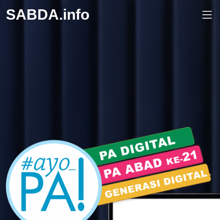
SABDA.info