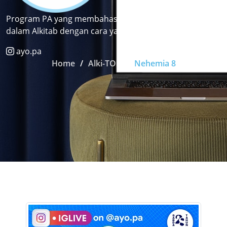
Program PA yang membahas pasal dan ayat terkenal
dalam Alkitab dengan cara yang fun dan kekinian.
ayo.pa
Home
Alki-TOP
Nehemia 8