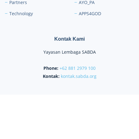
Partners
AYO_PA
Technology
APPS4GOD
Kontak Kami
Yayasan Lembaga SABDA
Phone:
+62 881 2979 100
Kontak:
kontak.sabda.org
KONTAK
|
PARTISIPASI
|
DONASI
Copyright
© 2022-
2026
Yayasan Lembaga SABDA (YLSA).
All Rights Reserved.
Bank BCA Cabang Pasar Legi Solo - No. Rekening: 0790266579 -
a.n. Yulia Oeniyati