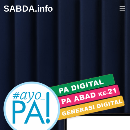
SABDA.info