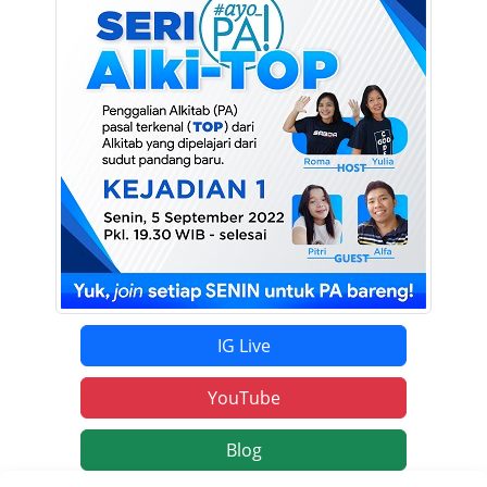
IG Live
YouTube
Blog