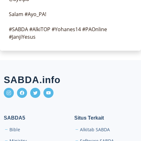
Salam #Ayo_PA!

#SABDA #AlkiTOP #Yohanes14 #PAOnline 
#JanjiYesus
SABDA.info
SABDA5
Situs Terkait
Bible
Alkitab SABDA
Ministry
Software SABDA