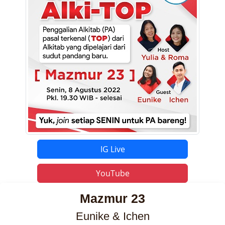
IG Live
YouTube
Mazmur 23
Eunike & Ichen