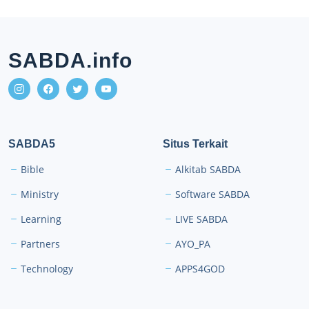
#SABDAAlkiTOP #SABDA #YLSA #Ayo_PA! 
#AlkitabSABDA #ayoPA #SABDAPA #PAOnline 
#PABareng #PA #PersipanPaskah #Keluaran12
SABDA.info
SABDA5
Situs Terkait
Bible
Alkitab SABDA
Ministry
Software SABDA
Learning
LIVE SABDA
Partners
AYO_PA
Technology
APPS4GOD