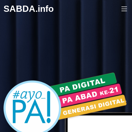
SABDA.info